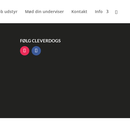
b udstyr
Mød din underviser
Kontakt
Info
FØLG CLEVERDOGS