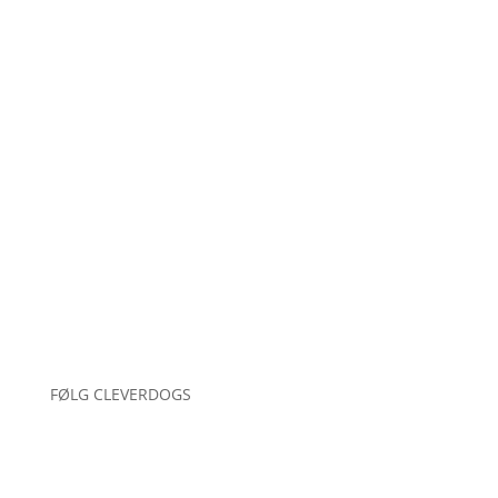
Holdtræning
Hvalpebesøg
Enetimer
Jeg træner din hund
Online kurser
Hvem står bag
Blog
Betingelser
Kontakt
Persondata politik
FØLG CLEVERDOGS