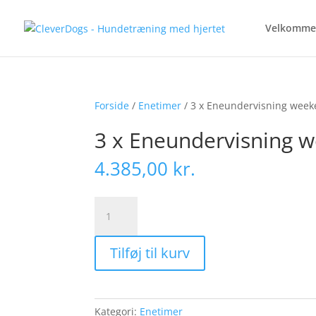
Velkomme
Forside
/
Enetimer
/ 3 x Eneundervisning wee
3 x Eneundervisning 
4.385,00
kr.
3
x
Eneundervisning
Tilføj til kurv
weekend
antal
Kategori:
Enetimer