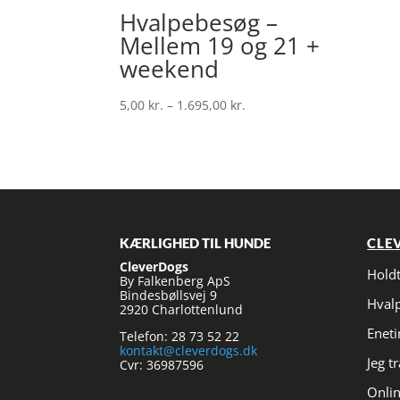
Hvalpebesøg –
Mellem 19 og 21 +
weekend
Prisinterval:
5,00
kr.
–
1.695,00
kr.
5,00 kr.
til
1.695,00 kr.
KÆRLIGHED TIL HUNDE
CLE
CleverDogs
Hold
By Falkenberg ApS
Bindesbøllsvej 9
Hval
2920 Charlottenlund
Enet
Telefon: 28 73 52 22
kontakt@cleverdogs.dk
Jeg t
Cvr: 36987596
Onlin