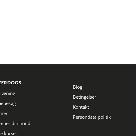
VERDOGS
Blog
træning
Betingelser
pebesøg
Kontakt
imer
Persondata politik
ræner din hund
e kurser