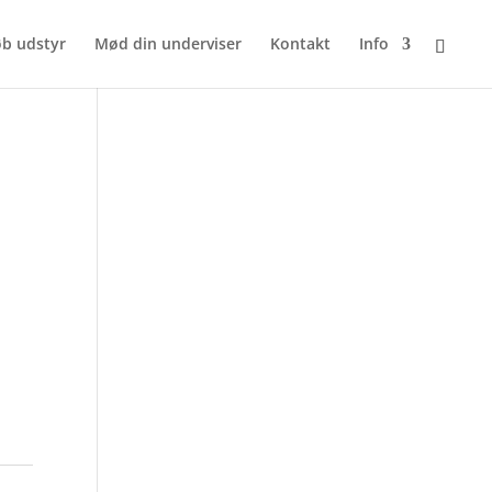
b udstyr
Mød din underviser
Kontakt
Info