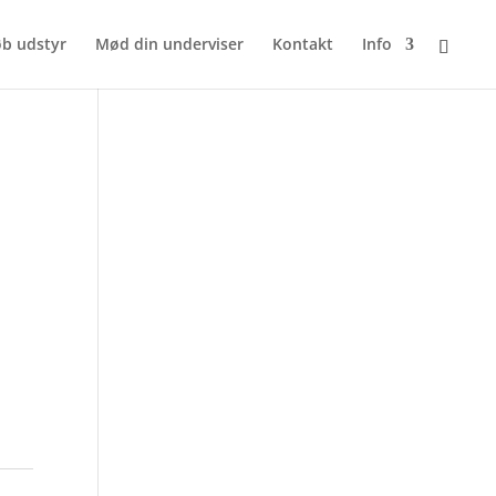
b udstyr
Mød din underviser
Kontakt
Info