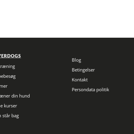
VERDOGS
Blog
træning
Betingelser
pebesøg
Kontakt
imer
Persondata politik
ræner din hund
e kurser
 står bag