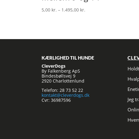
Prisinterval:
5,00
kr.
–
1.495,00
kr.
5,00 kr.
til
1.495,00 kr.
KÆRLIGHED TIL HUNDE
CLE
CleverDogs
Hold
By Falkenberg ApS
Bindesbøllsvej 9
Hval
2920 Charlottenlund
Enet
Telefon: 28 73 52 22
kontakt@cleverdogs.dk
Jeg t
Cvr: 36987596
Onlin
Hvem