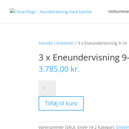
Velkomme
Forside
/
Enetimer
/ 3 x Eneundervisning 9-14
3 x Eneundervisning 9
3.785,00
kr.
3
x
Eneundervisning
Tilføj til kurv
9-
14
antal
Varenummer (SKU):
Ene9-14-2
Kategori:
Eneti