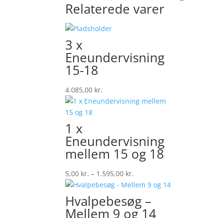
Relaterede varer
3 x
Eneundervisning
15-18
4.085,00
kr.
1 x
Eneundervisning
mellem 15 og 18
Prisinterval:
5,00
kr.
–
1.595,00
kr.
5,00 kr.
til
Hvalpebesøg –
1.595,00 kr.
Mellem 9 og 14