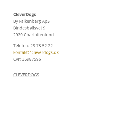
CleverDogs
By Falkenberg ApS
Bindesbøllsvej 9
2920 Charlottenlund
Telefon: 28 73 52 22
kontakt@cleverdogs.dk
Cvr: 36987596
CLEVERDOGS
Holdtræning
Hvalpebesøg
Enetimer
Jeg træner din hund
Online kurser
Hvem står bag