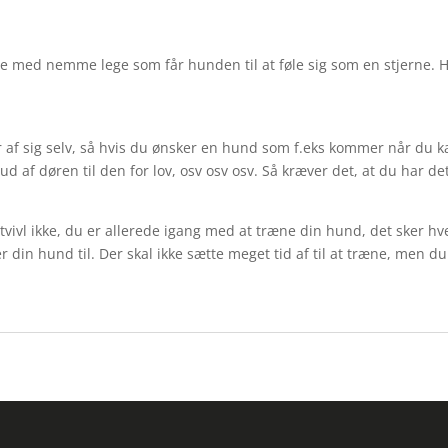
rte med nemme lege som får hunden til at føle sig som en stjerne. H
af sig selv, så hvis du ønsker en hund som f.eks kommer når du kal
 ud af døren til den for lov, osv osv osv. Så kræver det, at du har 
fortvivl ikke, du er allerede igang med at træne din hund, det sker h
 din hund til. Der skal ikke sætte meget tid af til at træne, men du