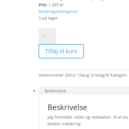
Pris:
1.495 kr.
Betalingsbetingelser
3 på lager
Niv.
2
Hundetræning
Tilføj til kurv
15
august
-
Kl.
Varenummer (SKU):
15aug_tirsdag18
Kategori:
18:00-
18:50
antal
Beskrivelse
Beskrivelse
Jeg formidler viden og redskaber, til at d
bedste indlæring.