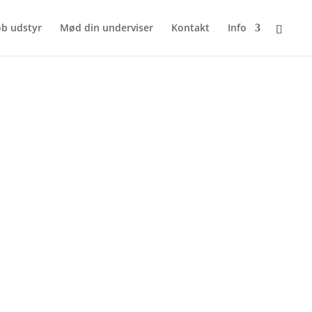
b udstyr
Mød din underviser
Kontakt
Info