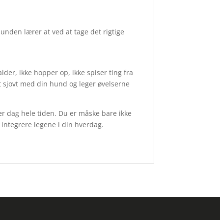
unden lærer at ved at tage det rigtige
der, ikke hopper op, ikke spiser ting fra
det sjovt med din hund og leger øvelserne
ver dag hele tiden. Du er måske bare ikke
 integrere legene i din hverdag.