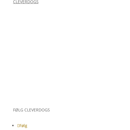
CLEVERDOGS
Holdtræning
Hvalpebesøg
Enetimer
Jeg træner din hund
Online kurser
Hvem står bag
Blog
Betingelser
Kontakt
Persondata politik
FØLG CLEVERDOGS
Følg