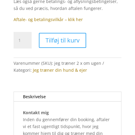
Læs også gerne betalings- og aflysningsbetingelser,
så du ved præcis, hvordan aftalen fungerer.
Aftale- og betalingsvilkår – klik her
Jeg
Tilføj til kurv
træner
din
hund
–
Varenummer (SKU):
jeg træner 2 x om ugen
2×
Kategori:
Jeg træner din hund & ejer
om
ugen
+
Beskrivelse
1×
træning
for
Kontakt mig
dig
Inden du gennemfører din booking, aftaler
antal
vi et fast ugentligt tidspunkt, hvor jeg
kommer hjem til dig og træner med din